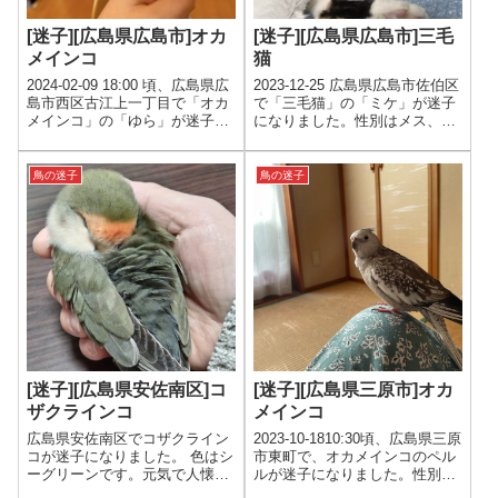
[迷子][広島県広島市]オカ
[迷子][広島県広島市]三毛
メインコ
猫
2024-02-09 18:00 頃、広島県広
2023-12-25 広島県広島市佐伯区
島市西区古江上一丁目で「オカ
で「三毛猫」の「ミケ」が迷子
メインコ」の「ゆら」が迷子に
になりました。性別はメス、色
なりました。色はルチノー(黄
は白、黒、茶、年齢は14才で
色)、年齢は6才、性別は男の子
す。特徴は「三毛猫のメス（避
です。特徴は、とさかが1本長
妊済）で14歳です。 体重は2～
鳥の迷子
鳥の迷子
いです。「ゆら」「ゆらちゃ
3kgくらいです。 黄色っぽい鈴
ん」「ごはんたべる」としゃべ
付きの首輪をしています。些細
ります。」発見されましたら、
な情報でも結構ですのでご連絡
下記までご連絡をお願いしま
をお願いします。」発見されま
す。
したら、下記までご連絡をお願
いします。 広島県 広島市佐
伯区 2023-12-25 三毛猫 ミ
ケ メス 白、黒、茶 14才三
毛猫のメス（避妊済）で14歳で
す。 体重は2～3kgくらいで
す。 黄色っぽい鈴付きの首輪を
しています。些細な情報でも結
[迷子][広島県安佐南区]コ
[迷子][広島県三原市]オカ
構ですのでご連絡をお願いしま
ザクラインコ
メインコ
す。
広島県安佐南区でコザクライン
2023-10-1810:30頃、広島県三原
コが迷子になりました。 色はシ
市東町で、オカメインコのペル
ーグリーンです。元気で人懐っ
ルが迷子になりました。性別は
こくよく肩や頭に乗ってきま
メス、色はグレー、パール