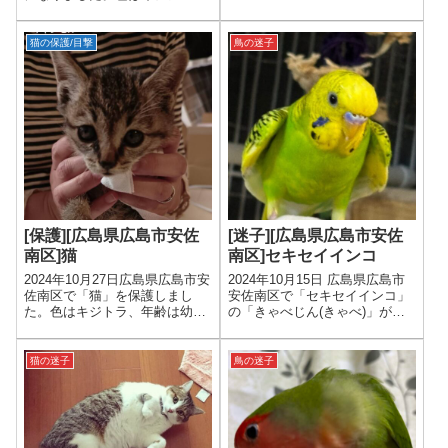
年齢は幼猫、性別は男の子で
す。
猫の保護/目撃
鳥の迷子
[保護][広島県広島市安佐
[迷子][広島県広島市安佐
南区]猫
南区]セキセイインコ
2024年10月27日広島県広島市安
2024年10月15日 広島県広島市
佐南区で「猫」を保護しまし
安佐南区で「セキセイインコ」
た。色はキジトラ、年齢は幼
の「きゃべじん(きゃべ)」が迷
猫、性別は男の子です。
子になりました。色は頭は黄色
身体は緑、年齢は1才以下、性
別は男の子です。
猫の迷子
鳥の迷子