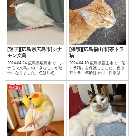
[迷子][広島県広島市]シナ
[保護][広島福山市]茶トラ
モン文鳥
猫
2024-04-24 広島県広島市で「シ
2024-04-10 広島県福山市で「茶
ナモン文鳥」の「きなこ」が迷
トラ猫」を保護しました。色は
子になりました。色は肌色、
茶トラ、年齢は不明、性別は女
白、年齢は1才、性別は女の子
の子です。
です。
鳥の迷子