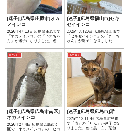
[迷子][広島県庄原市]オカ
[迷子][広島県福山市]セキ
メインコ
セイインコ
2026年4月13日 広島県庄原市で
2026年3月20日 広島県福山市で
「オカメインコ」の「ハナちゃ
「セキセイインコ」の「きーち
ん」が迷子になりました。色は
ゃん」が迷子になりました。色
白と黄色。翼に黄色い丸の模様
は黄色、年齢は成鳥、性別は女
がある、年齢は1才、性別は女
の子です。
の子です。
鳥の迷子
猫の迷子
[迷子][広島県広島市南区]
[迷子][広島県広島市]猫
オカメインコ
2025年10月19日 広島県広島市
で「猫」の「りん」が迷子にな
2026年2月4日 広島県広島市南
りました。色は黒、白、茶色、
区で「オカメインコ」の「ピコ