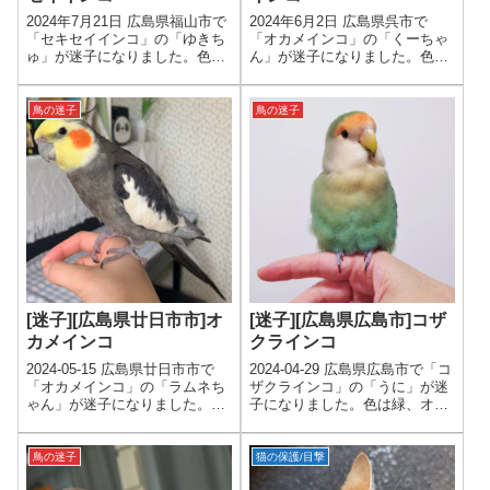
2024年7月21日 広島県福山市で
2024年6月2日 広島県呉市で
「セキセイインコ」の「ゆきち
「オカメインコ」の「くーちゃ
ゅ」が迷子になりました。色は
ん」が迷子になりました。色は
青と白、年齢は1才以下、性別
ボディがグレー、顔は黄色、年
は男の子です。
齢は1才、性別は男の子です。
鳥の迷子
鳥の迷子
[迷子][広島県廿日市市]オ
[迷子][広島県広島市]コザ
カメインコ
クラインコ
2024-05-15 広島県廿日市市で
2024-04-29 広島県広島市で「コ
「オカメインコ」の「ラムネち
ザクラインコ」の「うに」が迷
ゃん」が迷子になりました。色
子になりました。色は緑、オレ
はグレー、年齢は4才、性別は
ンジ、黄緑、青、年齢は5才、
男の子です。
性別は男の子です。
鳥の迷子
猫の保護/目撃