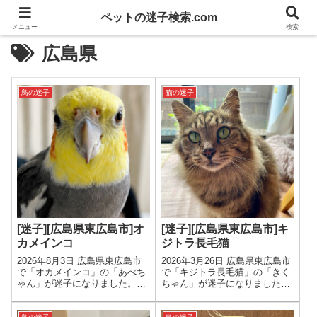
ペットの迷子検索.com
メニュー
検索
広島県
鳥の迷子
猫の迷子
[迷子][広島県東広島市]オ
[迷子][広島県東広島市]キ
カメインコ
ジトラ長毛猫
2026年8月3日 広島県東広島市
2026年3月26日 広島県東広島市
で「オカメインコ」の「あべち
で「キジトラ長毛猫」の「きく
ゃん」が迷子になりました。色
ちゃん」が迷子になりました。
は灰色ぎみ、年齢は4才、性別
色は茶色 (キジトラ)、年齢は9
は男の子です。
才、性別は女の子です。