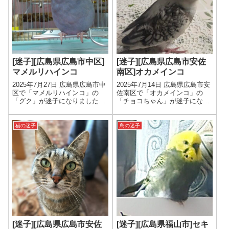
[迷子][広島県広島市中区]
[迷子][広島県広島市安佐
マメルリハインコ
南区]オカメインコ
2025年7月27日 広島県広島市中
2025年7月14日 広島県広島市安
区で「マメルリハインコ」の
佐南区で「オカメインコ」の
「グク」が迷子になりました。
「チョコちゃん」が迷子になり
色は青、年齢は3才、性別は女
ました。色は白、年齢は1才、
の子です。
性別は不明です。
猫の迷子
鳥の迷子
[迷子][広島県広島市安佐
[迷子][広島県福山市]セキ