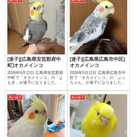
鳥の迷子
鳥の迷子
[迷子][広島県安芸郡府中
[迷子][広島県広島市中区]
町]オカメインコ
オカメインコ
2026年6月12日 広島県安芸郡府
2026年5月11日 広島県広島市中
中町で「オカメインコ」の「よ
区で「オカメインコ」の「ぷっ
もぎ」が迷子になりました。色
ちゃん」が迷子になりました。
はノーマル、年齢は1才、性別
色は赤い頬、グレーの体、黄色
は男の子です。
の頭、年齢は2才、性別は男の
子です。
鳥の迷子
鳥の迷子