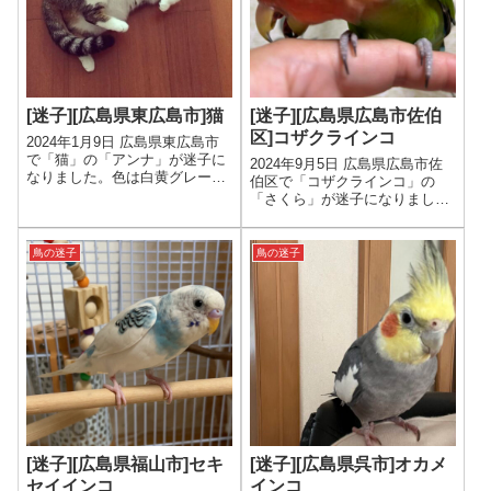
[迷子][広島県東広島市]猫
[迷子][広島県広島市佐伯
区]コザクラインコ
2024年1月9日 広島県東広島市
で「猫」の「アンナ」が迷子に
2024年9月5日 広島県広島市佐
なりました。色は白黄グレー、
伯区で「コザクラインコ」の
年齢は10才、性別は女の子で
「さくら」が迷子になりまし
す。
た。色は体は緑 顔は赤、年齢は
成鳥、性別は男の子です。
鳥の迷子
鳥の迷子
[迷子][広島県福山市]セキ
[迷子][広島県呉市]オカメ
セイインコ
インコ