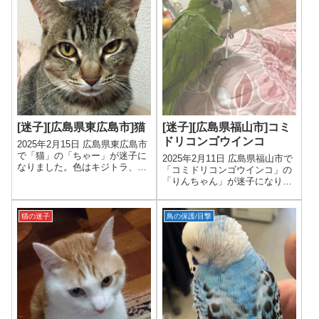
[迷子][広島県東広島市]猫
[迷子][広島県福山市]コミ
ドリコンゴウインコ
2025年2月15日 広島県東広島市
で「猫」の「ちゃー」が迷子に
2025年2月11日 広島県福山市で
なりました。色はキジトラ、年
「コミドリコンゴウインコ」の
齢は10才、性別は男の子です。
「りんちゃん」が迷子になりま
した。色はグリーン、年齢は3
才、性別は女の子です。
猫の迷子
鳥の保護/目撃