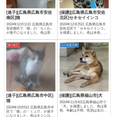
[迷子][広島県広島市安佐
[保護][広島県広島市安佐
南区]猫
北区]セキセイインコ
2024年12月11日 広島県広島市
2024年12月25日 広島県広島市
安佐南区で「猫」の「ちくわ」
安佐北区で「セキセイインコ」
が迷子になりました。色は茶ト
を保護しました。色は水色、年
ラと白、年齢は8才、性別は男
齢は不明、性別は不明です。
の子です。
猫の迷子
犬の保護/目撃
[迷子][広島県広島市中区]
[保護][広島県福山市]犬
猫
2024年11月4日広島県福山市で
「犬」を保護しました。色は茶
2024年10月5日 広島県広島市中
色、年齢は不明、性別は女の子
区で「猫」の「ミュウ」が迷子
です。
になりました。色はキジシロ、