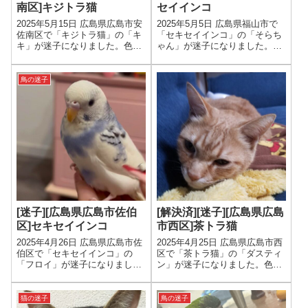
南区]キジトラ猫
セイインコ
2025年5月15日 広島県広島市安
2025年5月5日 広島県福山市で
佐南区で「キジトラ猫」の「キ
「セキセイインコ」の「そらち
キ」が迷子になりました。色は
ゃん」が迷子になりました。色
グレー、年齢は10才、性別は男
は頭が黄色、胴体が青緑みたい
の子です。
な複数色、年齢は2才、性別は
男の子です。
鳥の迷子
[迷子][広島県広島市佐伯
[解決済][迷子][広島県広島
区]セキセイインコ
市西区]茶トラ猫
2025年4月26日 広島県広島市佐
2025年4月25日 広島県広島市西
伯区で「セキセイインコ」の
区で「茶トラ猫」の「ダスティ
「フロイ」が迷子になりまし
ン」が迷子になりました。色は
た。色は水色、年齢は1才、性
茶色、年齢は13才、性別は男の
別は男の子です。
子です。
猫の迷子
鳥の迷子