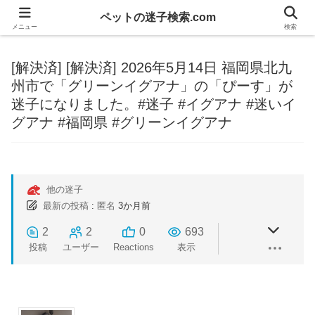
ペットの迷子検索.com
メニュー
検索
[解決済]
[解決済] 2026年5月14日 福岡県北九
州市で「グリーンイグアナ」の「ぴーす」が
迷子になりました。#迷子 #イグアナ #迷いイ
グアナ #福岡県 #グリーンイグアナ
他の迷子
最新の投稿
:
匿名
3か月前
2
2
0
693
投稿
ユーザー
Reactions
表示