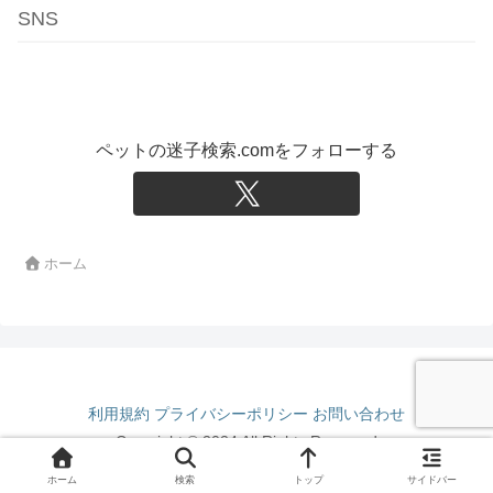
SNS
ペットの迷子検索.comをフォローする
ホーム
利用規約
プライバシーポリシー
お問い合わせ
Copyright © 2024 All Rights Reserved
ホーム
検索
トップ
サイドバー