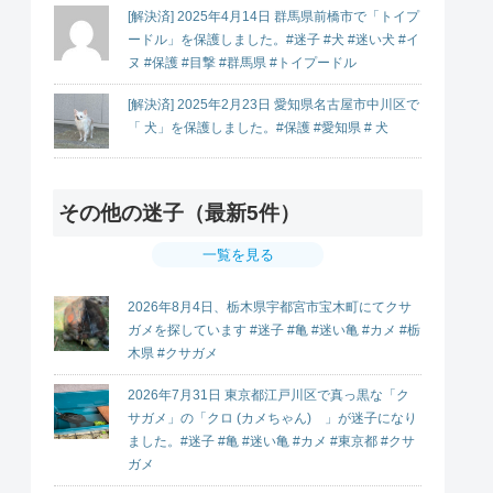
[解決済] 2025年4月14日 群馬県前橋市で「トイプ
ードル」を保護しました。#迷子 #犬 #迷い犬 #イ
ヌ #保護 #目撃 #群馬県 #トイプードル
[解決済] 2025年2月23日 愛知県名古屋市中川区で
「 犬」を保護しました。#保護 #愛知県 # 犬
その他の迷子（最新5件）
一覧を見る
2026年8月4日、栃木県宇都宮市宝木町にてクサ
ガメを探しています #迷子 #亀 #迷い亀 #カメ #栃
木県 #クサガメ
2026年7月31日 東京都江戸川区で真っ黒な「ク
サガメ」の「クロ (カメちゃん) 」が迷子になり
ました。#迷子 #亀 #迷い亀 #カメ #東京都 #クサ
ガメ