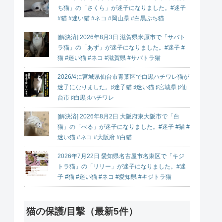
ち猫」の「さくら」が迷子になりました。#迷子
#猫 #迷い猫 #ネコ #岡山県 #白黒ぶち猫
[解決済] 2026年8月3日 滋賀県米原市で「サバト
ラ猫」の「あず」が迷子になりました。#迷子 #
猫 #迷い猫 #ネコ #滋賀県 #サバトラ猫
2026/4に宮城県仙台市青葉区で白黒ハチワレ猫が
迷子になりました。♯迷子猫 ♯迷い猫 ♯宮城県 ♯仙
台市 ♯白黒 ♯ハチワレ
[解決済] 2026年8月2日 大阪府東大阪市で「白
猫」の「べる」が迷子になりました。#迷子 #猫 #
迷い猫 #ネコ #大阪府 #白猫
2026年7月22日 愛知県名古屋市名東区で「キジ
トラ猫」の「リリー」が迷子になりました。#迷
子 #猫 #迷い猫 #ネコ #愛知県 #キジトラ猫
猫の保護/目撃（最新5件）