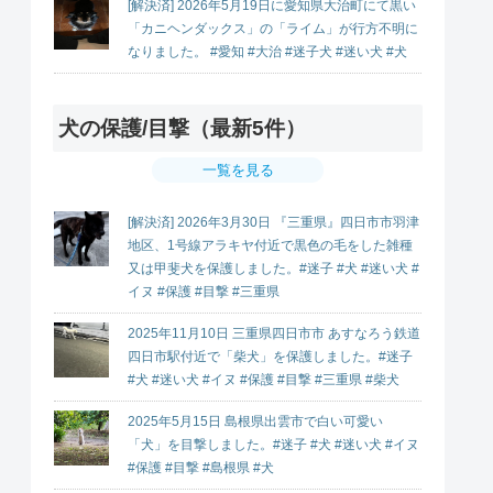
[解決済] 2026年5月19日に愛知県大治町にて黒い
「カニヘンダックス」の「ライム」が行方不明に
なりました。 #愛知 #大治 #迷子犬 #迷い犬 #犬
犬の保護/目撃（最新5件）
一覧を見る
[解決済] 2026年3月30日 『三重県』四日市市羽津
地区、1号線アラキヤ付近で黒色の毛をした雑種
又は甲斐犬を保護しました。#迷子 #犬 #迷い犬 #
イヌ #保護 #目撃 #三重県
2025年11月10日 三重県四日市市 あすなろう鉄道
四日市駅付近で「柴犬」を保護しました。#迷子
#犬 #迷い犬 #イヌ #保護 #目撃 #三重県 #柴犬
2025年5月15日 島根県出雲市で白い可愛い
「犬」を目撃しました。#迷子 #犬 #迷い犬 #イヌ
#保護 #目撃 #島根県 #犬