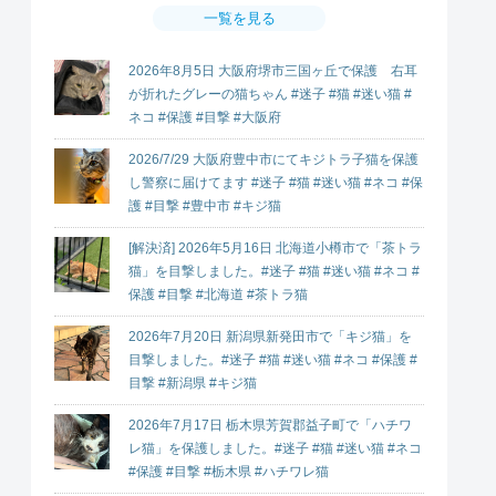
一覧を見る
2026年8月5日 大阪府堺市三国ヶ丘で保護 右耳
が折れたグレーの猫ちゃん #迷子 #猫 #迷い猫 #
ネコ #保護 #目撃 #大阪府
2026/7/29 大阪府豊中市にてキジトラ子猫を保護
し警察に届けてます #迷子 #猫 #迷い猫 #ネコ #保
護 #目撃 #豊中市 #キジ猫
[解決済] 2026年5月16日 北海道小樽市で「茶トラ
猫」を目撃しました。#迷子 #猫 #迷い猫 #ネコ #
保護 #目撃 #北海道 #茶トラ猫
2026年7月20日 新潟県新発田市で「キジ猫」を
目撃しました。#迷子 #猫 #迷い猫 #ネコ #保護 #
目撃 #新潟県 #キジ猫
2026年7月17日 栃木県芳賀郡益子町で「ハチワ
レ猫」を保護しました。#迷子 #猫 #迷い猫 #ネコ
#保護 #目撃 #栃木県 #ハチワレ猫