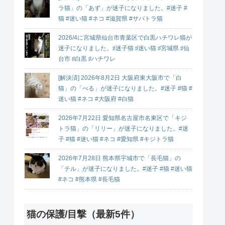
ラ猫」の「あず」が迷子になりました。#迷子 #
猫 #迷い猫 #ネコ #滋賀県 #サバトラ猫
2026/4に宮城県仙台市青葉区で白黒ハチワレ猫が
迷子になりました。♯迷子猫 ♯迷い猫 ♯宮城県 ♯仙
台市 ♯白黒 ♯ハチワレ
[解決済] 2026年8月2日 大阪府東大阪市で「白
猫」の「べる」が迷子になりました。#迷子 #猫 #
迷い猫 #ネコ #大阪府 #白猫
2026年7月22日 愛知県名古屋市名東区で「キジ
トラ猫」の「リリー」が迷子になりました。#迷
子 #猫 #迷い猫 #ネコ #愛知県 #キジトラ猫
2026年7月28日 熊本県宇城市で「長毛猫」の
「テル」が迷子になりました。#迷子 #猫 #迷い猫
#ネコ #熊本県 #長毛猫
猫の保護/目撃（最新5件）