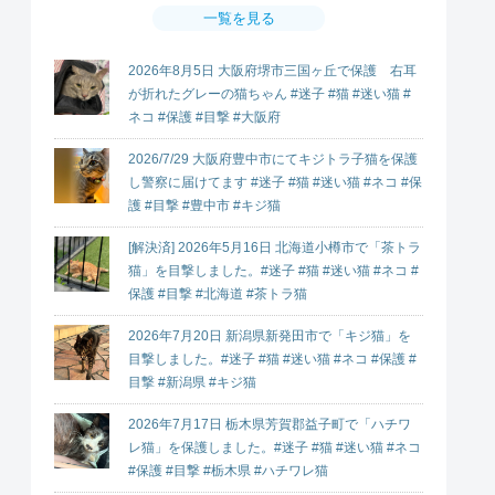
一覧を見る
2026年8月5日 大阪府堺市三国ヶ丘で保護 右耳
が折れたグレーの猫ちゃん #迷子 #猫 #迷い猫 #
ネコ #保護 #目撃 #大阪府
2026/7/29 大阪府豊中市にてキジトラ子猫を保護
し警察に届けてます #迷子 #猫 #迷い猫 #ネコ #保
護 #目撃 #豊中市 #キジ猫
[解決済] 2026年5月16日 北海道小樽市で「茶トラ
猫」を目撃しました。#迷子 #猫 #迷い猫 #ネコ #
保護 #目撃 #北海道 #茶トラ猫
2026年7月20日 新潟県新発田市で「キジ猫」を
目撃しました。#迷子 #猫 #迷い猫 #ネコ #保護 #
目撃 #新潟県 #キジ猫
2026年7月17日 栃木県芳賀郡益子町で「ハチワ
レ猫」を保護しました。#迷子 #猫 #迷い猫 #ネコ
#保護 #目撃 #栃木県 #ハチワレ猫