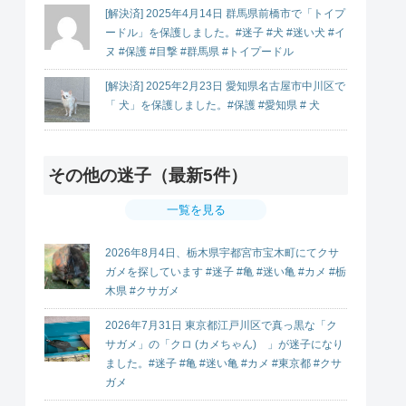
[解決済] 2025年4月14日 群馬県前橋市で「トイプ
ードル」を保護しました。#迷子 #犬 #迷い犬 #イ
ヌ #保護 #目撃 #群馬県 #トイプードル
[解決済] 2025年2月23日 愛知県名古屋市中川区で
「 犬」を保護しました。#保護 #愛知県 # 犬
その他の迷子（最新5件）
一覧を見る
2026年8月4日、栃木県宇都宮市宝木町にてクサ
ガメを探しています #迷子 #亀 #迷い亀 #カメ #栃
木県 #クサガメ
2026年7月31日 東京都江戸川区で真っ黒な「ク
サガメ」の「クロ (カメちゃん) 」が迷子になり
ました。#迷子 #亀 #迷い亀 #カメ #東京都 #クサ
ガメ