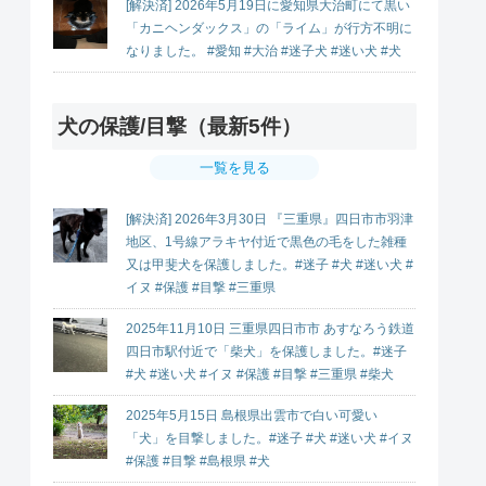
[解決済] 2026年5月19日に愛知県大治町にて黒い
「カニヘンダックス」の「ライム」が行方不明に
なりました。 #愛知 #大治 #迷子犬 #迷い犬 #犬
犬の保護/目撃（最新5件）
一覧を見る
[解決済] 2026年3月30日 『三重県』四日市市羽津
地区、1号線アラキヤ付近で黒色の毛をした雑種
又は甲斐犬を保護しました。#迷子 #犬 #迷い犬 #
イヌ #保護 #目撃 #三重県
2025年11月10日 三重県四日市市 あすなろう鉄道
四日市駅付近で「柴犬」を保護しました。#迷子
#犬 #迷い犬 #イヌ #保護 #目撃 #三重県 #柴犬
2025年5月15日 島根県出雲市で白い可愛い
「犬」を目撃しました。#迷子 #犬 #迷い犬 #イヌ
#保護 #目撃 #島根県 #犬