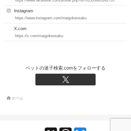
https://www.facebook.com/profile.php?id=61553663142753
Instagram
https://www.instagram.com/maigokensaku
X.com
https://x.com/maigokensaku
ペットの迷子検索.comをフォローする
ホーム
X
T
B