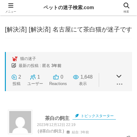
ペットの迷子検索.com
メニュー
検索
[解決済]
[解決済] 名古屋にて茶白猫が迷子です
猫の迷子
最新の投稿
:
匿名
3年前
2
1
0
1,648
投稿
ユーザー
Reactions
表示
トピックスターター
茶白の飼主
2023年12月12日 22:19
(@茶白の飼主)
結合: 3年前