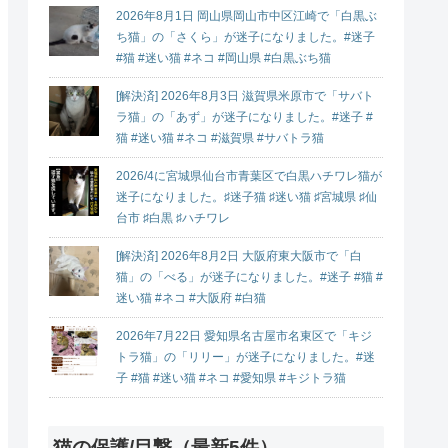
2026年8月1日 岡山県岡山市中区江崎で「白黒ぶ
ち猫」の「さくら」が迷子になりました。#迷子
#猫 #迷い猫 #ネコ #岡山県 #白黒ぶち猫
[解決済] 2026年8月3日 滋賀県米原市で「サバト
ラ猫」の「あず」が迷子になりました。#迷子 #
猫 #迷い猫 #ネコ #滋賀県 #サバトラ猫
2026/4に宮城県仙台市青葉区で白黒ハチワレ猫が
迷子になりました。♯迷子猫 ♯迷い猫 ♯宮城県 ♯仙
台市 ♯白黒 ♯ハチワレ
[解決済] 2026年8月2日 大阪府東大阪市で「白
猫」の「べる」が迷子になりました。#迷子 #猫 #
迷い猫 #ネコ #大阪府 #白猫
2026年7月22日 愛知県名古屋市名東区で「キジ
トラ猫」の「リリー」が迷子になりました。#迷
子 #猫 #迷い猫 #ネコ #愛知県 #キジトラ猫
猫の保護/目撃（最新5件）