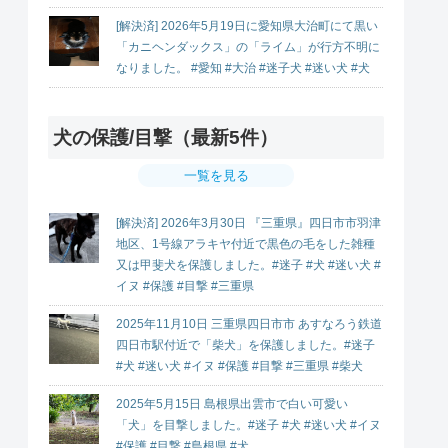
[解決済] 2026年5月19日に愛知県大治町にて黒い
「カニヘンダックス」の「ライム」が行方不明に
なりました。 #愛知 #大治 #迷子犬 #迷い犬 #犬
犬の保護/目撃（最新5件）
一覧を見る
[解決済] 2026年3月30日 『三重県』四日市市羽津
地区、1号線アラキヤ付近で黒色の毛をした雑種
又は甲斐犬を保護しました。#迷子 #犬 #迷い犬 #
イヌ #保護 #目撃 #三重県
2025年11月10日 三重県四日市市 あすなろう鉄道
四日市駅付近で「柴犬」を保護しました。#迷子
#犬 #迷い犬 #イヌ #保護 #目撃 #三重県 #柴犬
2025年5月15日 島根県出雲市で白い可愛い
「犬」を目撃しました。#迷子 #犬 #迷い犬 #イヌ
#保護 #目撃 #島根県 #犬