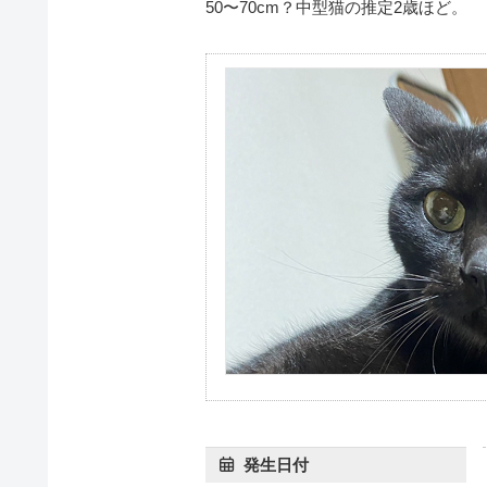
50〜70cm？中型猫の推定2歳ほど。
発生日付