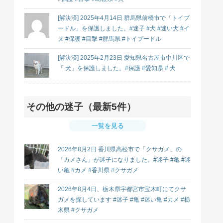
[解決済] 2025年4月14日 群馬県前橋市で「トイプ
ードル」を保護しました。#迷子 #犬 #迷い犬 #イ
ヌ #保護 #目撃 #群馬県 #トイプードル
[解決済] 2025年2月23日 愛知県名古屋市中川区で
「 犬」を保護しました。#保護 #愛知県 # 犬
その他の迷子（最新5件）
一覧を見る
2026年8月2日 香川県高松市で「クサガメ」の
「カメさん」が迷子になりました。#迷子 #亀 #迷
い亀 #カメ #香川県 #クサガメ
2026年8月4日、栃木県宇都宮市宝木町にてクサ
ガメを探しています #迷子 #亀 #迷い亀 #カメ #栃
木県 #クサガメ