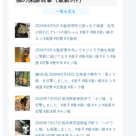
一覧を見る
2026年8月5日 大阪府堺市三国ヶ丘で保護 右耳
が折れたグレーの猫ちゃん #迷子 #猫 #迷い猫 #
ネコ #保護 #目撃 #大阪府
2026/7/29 大阪府豊中市にてキジトラ子猫を保護
し警察に届けてます #迷子 #猫 #迷い猫 #ネコ #保
護 #目撃 #豊中市 #キジ猫
[解決済] 2026年5月16日 北海道小樽市で「茶トラ
猫」を目撃しました。#迷子 #猫 #迷い猫 #ネコ #
保護 #目撃 #北海道 #茶トラ猫
2026年7月20日 新潟県新発田市で「キジ猫」を
目撃しました。#迷子 #猫 #迷い猫 #ネコ #保護 #
目撃 #新潟県 #キジ猫
2026年7月17日 栃木県芳賀郡益子町で「ハチワ
レ猫」を保護しました。#迷子 #猫 #迷い猫 #ネコ
#保護 #目撃 #栃木県 #ハチワレ猫