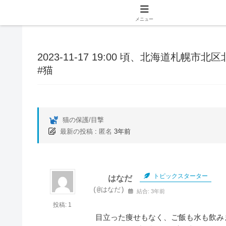
メニュー
2023-11-17 19:00 頃、北海道札幌
#猫
猫の保護/目撃
最新の投稿
:
匿名
3年前
トピックスターター
はなだ
(@はなだ)
結合: 3年前
投稿: 1
目立った痩せもなく、ご飯も水も飲み