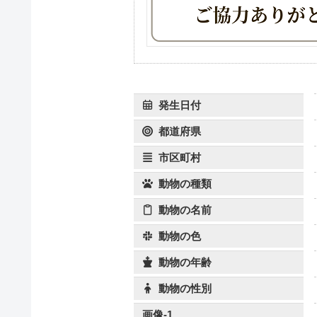
発生日付
都道府県
市区町村
動物の種類
動物の名前
動物の色
動物の年齢
動物の性別
画像-1