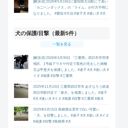
[解決済] 2026年5月19日に愛知県大治町にて黒い
「カニヘンダックス」の「ライム」が行方不明に
なりました。 #愛知 #大治 #迷子犬 #迷い犬 #犬
犬の保護/目撃（最新5件）
一覧を見る
[解決済] 2026年3月30日 『三重県』四日市市羽津
地区、1号線アラキヤ付近で黒色の毛をした雑種
又は甲斐犬を保護しました。#迷子 #犬 #迷い犬 #
イヌ #保護 #目撃 #三重県
2025年11月10日 三重県四日市市 あすなろう鉄道
四日市駅付近で「柴犬」を保護しました。#迷子
#犬 #迷い犬 #イヌ #保護 #目撃 #三重県 #柴犬
2025年5月15日 島根県出雲市で白い可愛い
「犬」を目撃しました。#迷子 #犬 #迷い犬 #イヌ
#保護 #目撃 #島根県 #犬