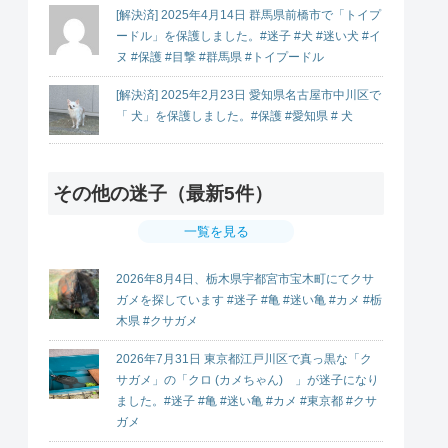
[解決済] 2025年4月14日 群馬県前橋市で「トイプ
ードル」を保護しました。#迷子 #犬 #迷い犬 #イ
ヌ #保護 #目撃 #群馬県 #トイプードル
[解決済] 2025年2月23日 愛知県名古屋市中川区で
「 犬」を保護しました。#保護 #愛知県 # 犬
その他の迷子（最新5件）
一覧を見る
2026年8月4日、栃木県宇都宮市宝木町にてクサ
ガメを探しています #迷子 #亀 #迷い亀 #カメ #栃
木県 #クサガメ
2026年7月31日 東京都江戸川区で真っ黒な「ク
サガメ」の「クロ (カメちゃん) 」が迷子になり
ました。#迷子 #亀 #迷い亀 #カメ #東京都 #クサ
ガメ