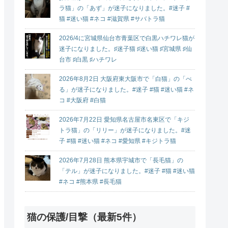
ラ猫」の「あず」が迷子になりました。#迷子 #
猫 #迷い猫 #ネコ #滋賀県 #サバトラ猫
2026/4に宮城県仙台市青葉区で白黒ハチワレ猫が
迷子になりました。♯迷子猫 ♯迷い猫 ♯宮城県 ♯仙
台市 ♯白黒 ♯ハチワレ
2026年8月2日 大阪府東大阪市で「白猫」の「べ
る」が迷子になりました。#迷子 #猫 #迷い猫 #ネ
コ #大阪府 #白猫
2026年7月22日 愛知県名古屋市名東区で「キジ
トラ猫」の「リリー」が迷子になりました。#迷
子 #猫 #迷い猫 #ネコ #愛知県 #キジトラ猫
2026年7月28日 熊本県宇城市で「長毛猫」の
「テル」が迷子になりました。#迷子 #猫 #迷い猫
#ネコ #熊本県 #長毛猫
猫の保護/目撃（最新5件）