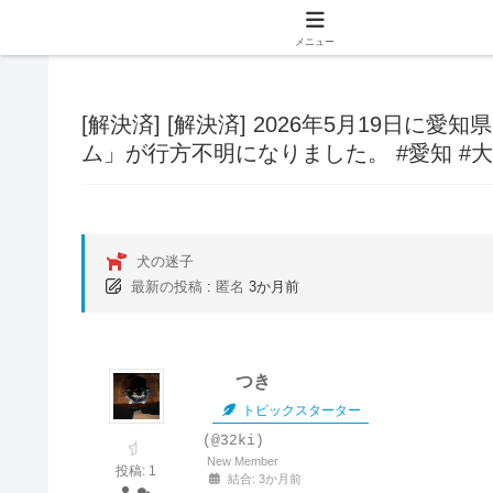
メニュー
[解決済]
[解決済] 2026年5月19日に
ム」が行方不明になりました。 #愛知 #大治
犬の迷子
最新の投稿
:
匿名
3か月前
つき
トピックスターター
(@32ki)
New Member
投稿: 1
結合: 3か月前