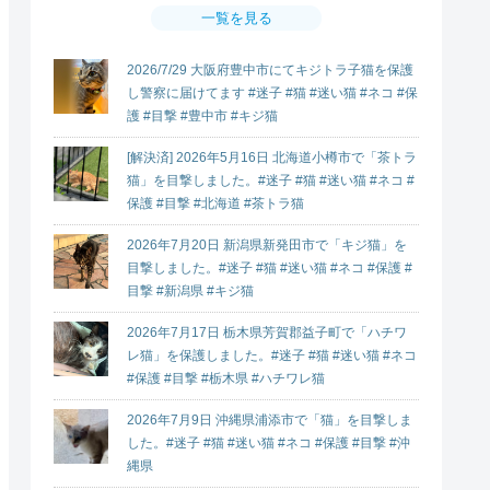
一覧を見る
2026/7/29 大阪府豊中市にてキジトラ子猫を保護
し警察に届けてます #迷子 #猫 #迷い猫 #ネコ #保
護 #目撃 #豊中市 #キジ猫
[解決済] 2026年5月16日 北海道小樽市で「茶トラ
猫」を目撃しました。#迷子 #猫 #迷い猫 #ネコ #
保護 #目撃 #北海道 #茶トラ猫
2026年7月20日 新潟県新発田市で「キジ猫」を
目撃しました。#迷子 #猫 #迷い猫 #ネコ #保護 #
目撃 #新潟県 #キジ猫
2026年7月17日 栃木県芳賀郡益子町で「ハチワ
レ猫」を保護しました。#迷子 #猫 #迷い猫 #ネコ
#保護 #目撃 #栃木県 #ハチワレ猫
2026年7月9日 沖縄県浦添市で「猫」を目撃しま
した。#迷子 #猫 #迷い猫 #ネコ #保護 #目撃 #沖
縄県