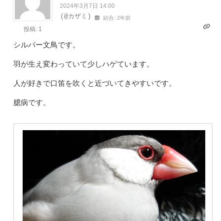
2024年3月7日 14:00
(@カザミ)
結合: 2年前
投稿: 1
シルバー文鳥です。
羽が生え変わっていて少しハゲています。
人が好きで口笛を吹くと近づいてきやすいです。
臆病です。