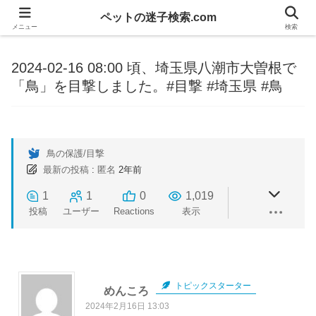
ペットの迷子検索.com
メニュー
検索
2024-02-16 08:00 頃、埼玉県八潮市大曽根で
「鳥」を目撃しました。#目撃 #埼玉県 #鳥
鳥の保護/目撃
最新の投稿
:
匿名
2年前
1
1
0
1,019
投稿
ユーザー
Reactions
表示
トピックスターター
めんころ
2024年2月16日 13:03