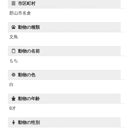
市区町村
郡山市名倉
動物の種類
文鳥
動物の名前
もち
動物の色
白
動物の年齢
8才
動物の性別