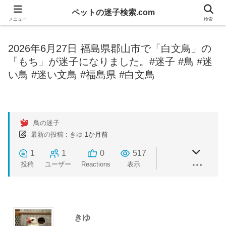
ペットの迷子検索.com
メニュー
検索
2026年6月27日 福島県郡山市で「白文鳥」の
「もち」が迷子になりました。#迷子 #鳥 #迷
い鳥 #迷い文鳥 #福島県 #白文鳥
鳥の迷子
最新の投稿
:
きゆ
1か月前
1
1
0
517
投稿
ユーザー
Reactions
表示
きゆ