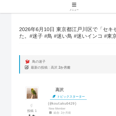
メニュー
2026年6月10日 東京都江戸川区で「
た。#迷子 #鳥 #迷い鳥 #迷いインコ #
鳥の迷子
最新の投稿
:
高沢
2か月前
高沢
トピックスターター
(@koutaku0429)
New Member
投稿: 1
結合: 2か月前