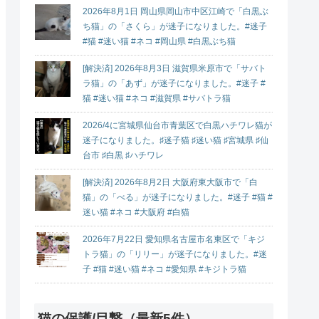
2026年8月1日 岡山県岡山市中区江崎で「白黒ぶ
ち猫」の「さくら」が迷子になりました。#迷子
#猫 #迷い猫 #ネコ #岡山県 #白黒ぶち猫
[解決済] 2026年8月3日 滋賀県米原市で「サバト
ラ猫」の「あず」が迷子になりました。#迷子 #
猫 #迷い猫 #ネコ #滋賀県 #サバトラ猫
2026/4に宮城県仙台市青葉区で白黒ハチワレ猫が
迷子になりました。♯迷子猫 ♯迷い猫 ♯宮城県 ♯仙
台市 ♯白黒 ♯ハチワレ
[解決済] 2026年8月2日 大阪府東大阪市で「白
猫」の「べる」が迷子になりました。#迷子 #猫 #
迷い猫 #ネコ #大阪府 #白猫
2026年7月22日 愛知県名古屋市名東区で「キジ
トラ猫」の「リリー」が迷子になりました。#迷
子 #猫 #迷い猫 #ネコ #愛知県 #キジトラ猫
猫の保護/目撃（最新5件）