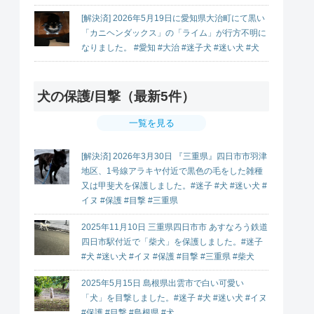
[解決済] 2026年5月19日に愛知県大治町にて黒い
「カニヘンダックス」の「ライム」が行方不明に
なりました。 #愛知 #大治 #迷子犬 #迷い犬 #犬
犬の保護/目撃（最新5件）
一覧を見る
[解決済] 2026年3月30日 『三重県』四日市市羽津
地区、1号線アラキヤ付近で黒色の毛をした雑種
又は甲斐犬を保護しました。#迷子 #犬 #迷い犬 #
イヌ #保護 #目撃 #三重県
2025年11月10日 三重県四日市市 あすなろう鉄道
四日市駅付近で「柴犬」を保護しました。#迷子
#犬 #迷い犬 #イヌ #保護 #目撃 #三重県 #柴犬
2025年5月15日 島根県出雲市で白い可愛い
「犬」を目撃しました。#迷子 #犬 #迷い犬 #イヌ
#保護 #目撃 #島根県 #犬