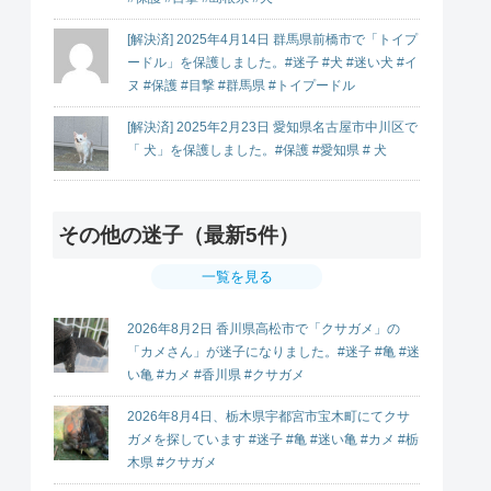
[解決済] 2025年4月14日 群馬県前橋市で「トイプ
ードル」を保護しました。#迷子 #犬 #迷い犬 #イ
ヌ #保護 #目撃 #群馬県 #トイプードル
[解決済] 2025年2月23日 愛知県名古屋市中川区で
「 犬」を保護しました。#保護 #愛知県 # 犬
その他の迷子（最新5件）
一覧を見る
2026年8月2日 香川県高松市で「クサガメ」の
「カメさん」が迷子になりました。#迷子 #亀 #迷
い亀 #カメ #香川県 #クサガメ
2026年8月4日、栃木県宇都宮市宝木町にてクサ
ガメを探しています #迷子 #亀 #迷い亀 #カメ #栃
木県 #クサガメ