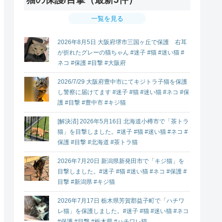
一覧を見る
2026年8月5日 大阪府堺市三国ヶ丘で保護 右耳
が折れたグレーの猫ちゃん #迷子 #猫 #迷い猫 #
ネコ #保護 #目撃 #大阪府
2026/7/29 大阪府豊中市にてキジトラ子猫を保護
し警察に届けてます #迷子 #猫 #迷い猫 #ネコ #保
護 #目撃 #豊中市 #キジ猫
[解決済] 2026年5月16日 北海道小樽市で「茶トラ
猫」を目撃しました。#迷子 #猫 #迷い猫 #ネコ #
保護 #目撃 #北海道 #茶トラ猫
2026年7月20日 新潟県新発田市で「キジ猫」を
目撃しました。#迷子 #猫 #迷い猫 #ネコ #保護 #
目撃 #新潟県 #キジ猫
2026年7月17日 栃木県芳賀郡益子町で「ハチワ
レ猫」を保護しました。#迷子 #猫 #迷い猫 #ネコ
#保護 #目撃 #栃木県 #ハチワレ猫