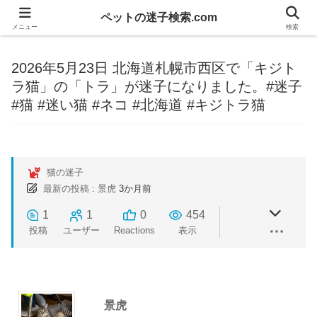
ペットの迷子検索.com
メニュー
検索
2026年5月23日 北海道札幌市西区で「キジト
ラ猫」の「トラ」が迷子になりました。#迷子
#猫 #迷い猫 #ネコ #北海道 #キジトラ猫
猫の迷子
最新の投稿
:
景虎
3か月前
1
1
0
454
投稿
ユーザー
Reactions
表示
景虎