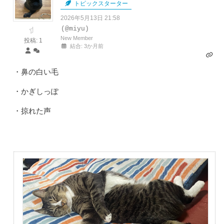
トピックスターター
2026年5月13日 21:58
(@miyu)
New Member
投稿: 1
結合: 3か月前
・鼻の白い毛
・かぎしっぽ
・掠れた声