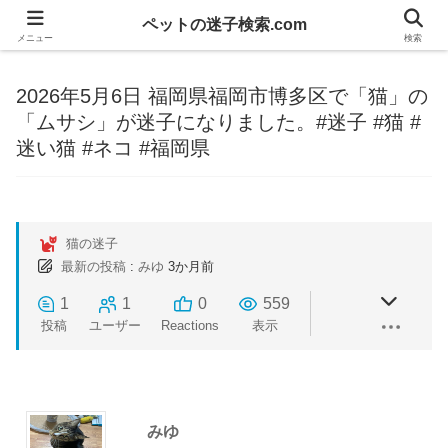
ペットの迷子検索.com
メニュー
検索
2026年5月6日 福岡県福岡市博多区で「猫」の
「ムサシ」が迷子になりました。#迷子 #猫 #
迷い猫 #ネコ #福岡県
猫の迷子
最新の投稿
:
みゆ
3か月前
1
1
0
559
投稿
ユーザー
Reactions
表示
みゆ