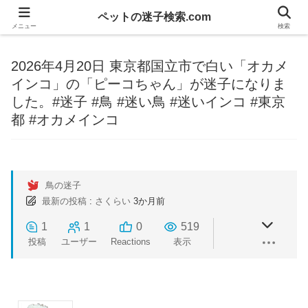
ペットの迷子検索.com
メニュー
検索
2026年4月20日 東京都国立市で白い「オカメ
インコ」の「ピーコちゃん」が迷子になりま
した。#迷子 #鳥 #迷い鳥 #迷いインコ #東京
都 #オカメインコ
鳥の迷子
最新の投稿
:
さくらい
3か月前
1
1
0
519
投稿
ユーザー
Reactions
表示