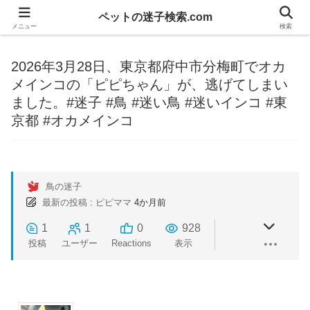
ペットの迷子検索.com
メニュー
検索
2026年3月28日、東京都府中市分梅町でオカ
メインコの「ピピちゃん」が、逃げてしまい
ました。#迷子 #鳥 #迷い鳥 #迷いインコ #東
京都 #オカメインコ
鳥の迷子
最新の投稿
:
ピピママ
4か月前
1
1
0
928
投稿
ユーザー
Reactions
表示