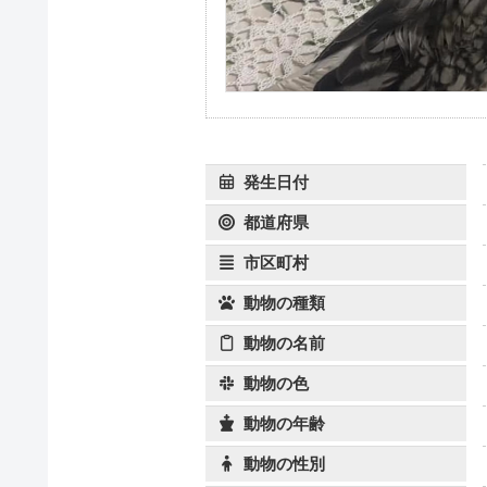
発生日付
都道府県
市区町村
動物の種類
動物の名前
動物の色
動物の年齢
動物の性別