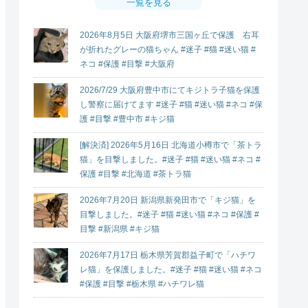
一覧を見る
2026年8月5日 大阪府堺市三国ヶ丘で保護 右耳
が折れたグレーの猫ちゃん #迷子 #猫 #迷い猫 #
ネコ #保護 #目撃 #大阪府
2026/7/29 大阪府豊中市にてキジトラ子猫を保護
し警察に届けてます #迷子 #猫 #迷い猫 #ネコ #保
護 #目撃 #豊中市 #キジ猫
[解決済] 2026年5月16日 北海道小樽市で「茶トラ
猫」を目撃しました。#迷子 #猫 #迷い猫 #ネコ #
保護 #目撃 #北海道 #茶トラ猫
2026年7月20日 新潟県新発田市で「キジ猫」を
目撃しました。#迷子 #猫 #迷い猫 #ネコ #保護 #
目撃 #新潟県 #キジ猫
2026年7月17日 栃木県芳賀郡益子町で「ハチワ
レ猫」を保護しました。#迷子 #猫 #迷い猫 #ネコ
#保護 #目撃 #栃木県 #ハチワレ猫