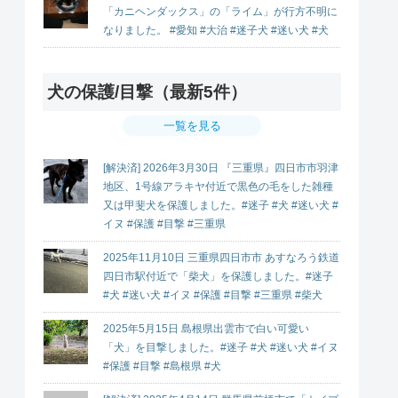
「カニヘンダックス」の「ライム」が行方不明に
なりました。 #愛知 #大治 #迷子犬 #迷い犬 #犬
犬の保護/目撃（最新5件）
一覧を見る
[解決済] 2026年3月30日 『三重県』四日市市羽津
地区、1号線アラキヤ付近で黒色の毛をした雑種
又は甲斐犬を保護しました。#迷子 #犬 #迷い犬 #
イヌ #保護 #目撃 #三重県
2025年11月10日 三重県四日市市 あすなろう鉄道
四日市駅付近で「柴犬」を保護しました。#迷子
#犬 #迷い犬 #イヌ #保護 #目撃 #三重県 #柴犬
2025年5月15日 島根県出雲市で白い可愛い
「犬」を目撃しました。#迷子 #犬 #迷い犬 #イヌ
#保護 #目撃 #島根県 #犬