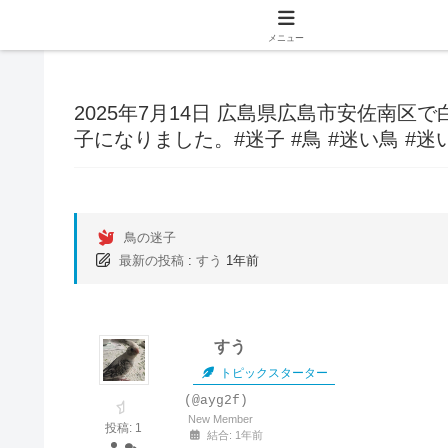
メニュー
2025年7月14日 広島県広島市安佐南
子になりました。#迷子 #鳥 #迷い鳥 #迷
鳥の迷子
最新の投稿
:
すう
1年前
すう
トピックスターター
(@ayg2f)
New Member
投稿: 1
結合: 1年前