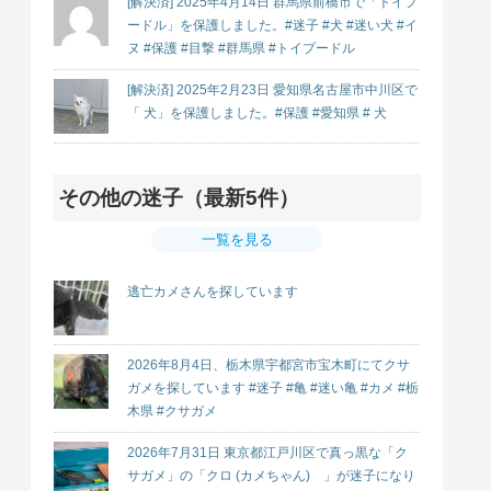
[解決済] 2025年4月14日 群馬県前橋市で「トイプ
ードル」を保護しました。#迷子 #犬 #迷い犬 #イ
ヌ #保護 #目撃 #群馬県 #トイプードル
[解決済] 2025年2月23日 愛知県名古屋市中川区で
「 犬」を保護しました。#保護 #愛知県 # 犬
その他の迷子（最新5件）
一覧を見る
逃亡カメさんを探しています
2026年8月4日、栃木県宇都宮市宝木町にてクサ
ガメを探しています #迷子 #亀 #迷い亀 #カメ #栃
木県 #クサガメ
2026年7月31日 東京都江戸川区で真っ黒な「ク
サガメ」の「クロ (カメちゃん) 」が迷子になり