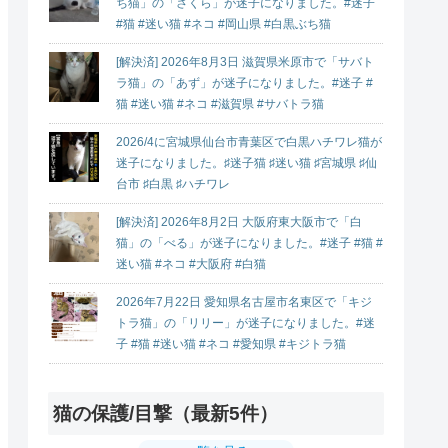
ち猫」の「さくら」が迷子になりました。#迷子
#猫 #迷い猫 #ネコ #岡山県 #白黒ぶち猫
[解決済] 2026年8月3日 滋賀県米原市で「サバト
ラ猫」の「あず」が迷子になりました。#迷子 #
猫 #迷い猫 #ネコ #滋賀県 #サバトラ猫
2026/4に宮城県仙台市青葉区で白黒ハチワレ猫が
迷子になりました。♯迷子猫 ♯迷い猫 ♯宮城県 ♯仙
台市 ♯白黒 ♯ハチワレ
[解決済] 2026年8月2日 大阪府東大阪市で「白
猫」の「べる」が迷子になりました。#迷子 #猫 #
迷い猫 #ネコ #大阪府 #白猫
2026年7月22日 愛知県名古屋市名東区で「キジ
トラ猫」の「リリー」が迷子になりました。#迷
子 #猫 #迷い猫 #ネコ #愛知県 #キジトラ猫
猫の保護/目撃（最新5件）