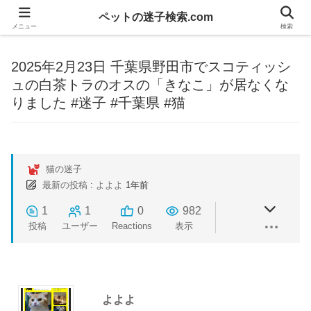
ペットの迷子検索.com
メニュー
検索
2025年2月23日 千葉県野田市でスコティッシ
ュの白茶トラのオスの「きなこ」が居なくな
りました #迷子 #千葉県 #猫
猫の迷子
最新の投稿
:
よよよ
1年前
1
1
0
982
投稿
ユーザー
Reactions
表示
よよよ