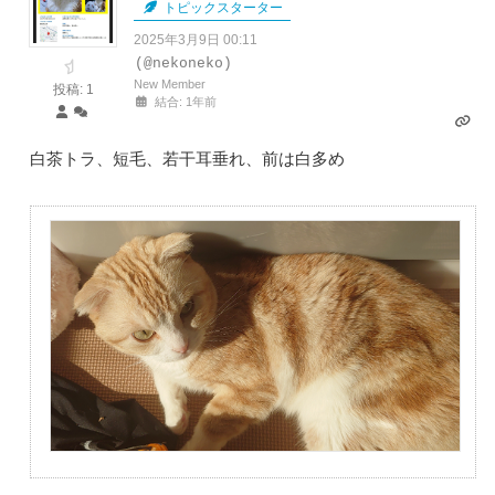
トピックスターター
2025年3月9日 00:11
(@nekoneko)
New Member
投稿: 1
結合: 1年前
白茶トラ、短毛、若干耳垂れ、前は白多め