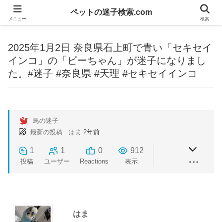
ペットの迷子検索.com
メニュー
検索
2025年1月2日 奈良県石上町で青い「セキセイ
インコ」の「ピーちゃん」が迷子になりまし
た。#迷子 #奈良県 #天理 #セキセイインコ
鳥の迷子
最新の投稿
:
はま
2年前
1
1
0
912
投稿
ユーザー
Reactions
表示
はま