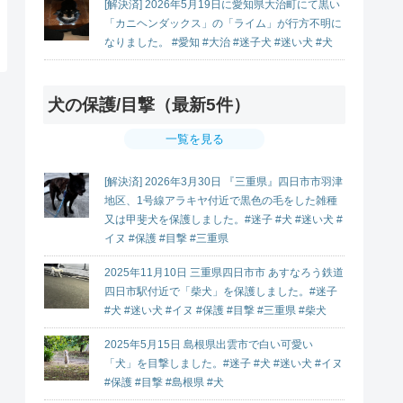
[解決済] 2026年5月19日に愛知県大治町にて黒い
「カニヘンダックス」の「ライム」が行方不明に
なりました。 #愛知 #大治 #迷子犬 #迷い犬 #犬
犬の保護/目撃（最新5件）
一覧を見る
[解決済] 2026年3月30日 『三重県』四日市市羽津
地区、1号線アラキヤ付近で黒色の毛をした雑種
又は甲斐犬を保護しました。#迷子 #犬 #迷い犬 #
イヌ #保護 #目撃 #三重県
2025年11月10日 三重県四日市市 あすなろう鉄道
四日市駅付近で「柴犬」を保護しました。#迷子
#犬 #迷い犬 #イヌ #保護 #目撃 #三重県 #柴犬
2025年5月15日 島根県出雲市で白い可愛い
「犬」を目撃しました。#迷子 #犬 #迷い犬 #イヌ
#保護 #目撃 #島根県 #犬