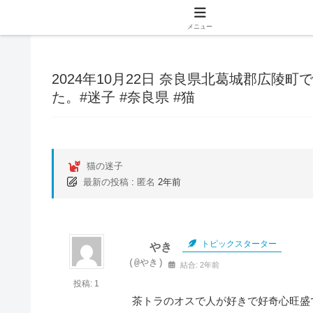
メニュー
2024年10月22日 奈良県北葛城郡広
た。#迷子 #奈良県 #猫
猫の迷子
最新の投稿
:
匿名
2年前
トピックスターター
やき
(@やき)
結合: 2年前
投稿: 1
茶トラのオスで人が好きで好奇心旺盛