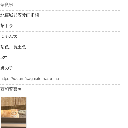
奈良県
北葛城郡広陵町疋相
茶トラ
にゃん太
茶色、黄土色
5才
男の子
https://x.com/sagasitemasu_ne
西和警察署