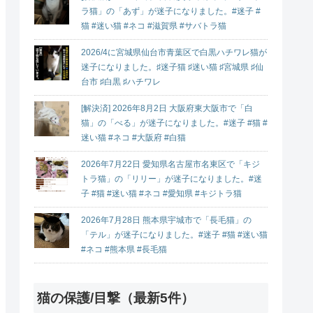
ラ猫」の「あず」が迷子になりました。#迷子 #
猫 #迷い猫 #ネコ #滋賀県 #サバトラ猫
2026/4に宮城県仙台市青葉区で白黒ハチワレ猫が
迷子になりました。♯迷子猫 ♯迷い猫 ♯宮城県 ♯仙
台市 ♯白黒 ♯ハチワレ
[解決済] 2026年8月2日 大阪府東大阪市で「白
猫」の「べる」が迷子になりました。#迷子 #猫 #
迷い猫 #ネコ #大阪府 #白猫
2026年7月22日 愛知県名古屋市名東区で「キジ
トラ猫」の「リリー」が迷子になりました。#迷
子 #猫 #迷い猫 #ネコ #愛知県 #キジトラ猫
2026年7月28日 熊本県宇城市で「長毛猫」の
「テル」が迷子になりました。#迷子 #猫 #迷い猫
#ネコ #熊本県 #長毛猫
猫の保護/目撃（最新5件）