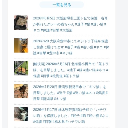
一覧を見る
2026年8月5日 大阪府堺市三国ヶ丘で保護 右耳
が折れたグレーの猫ちゃん #迷子 #猫 #迷い猫 #
ネコ #保護 #目撃 #大阪府
2026/7/29 大阪府豊中市にてキジトラ子猫を保護
し警察に届けてます #迷子 #猫 #迷い猫 #ネコ #保
護 #目撃 #豊中市 #キジ猫
[解決済] 2026年5月16日 北海道小樽市で「茶トラ
猫」を目撃しました。#迷子 #猫 #迷い猫 #ネコ #
保護 #目撃 #北海道 #茶トラ猫
2026年7月20日 新潟県新発田市で「キジ猫」を
目撃しました。#迷子 #猫 #迷い猫 #ネコ #保護 #
目撃 #新潟県 #キジ猫
2026年7月17日 栃木県芳賀郡益子町で「ハチワ
レ猫」を保護しました。#迷子 #猫 #迷い猫 #ネコ
#保護 #目撃 #栃木県 #ハチワレ猫