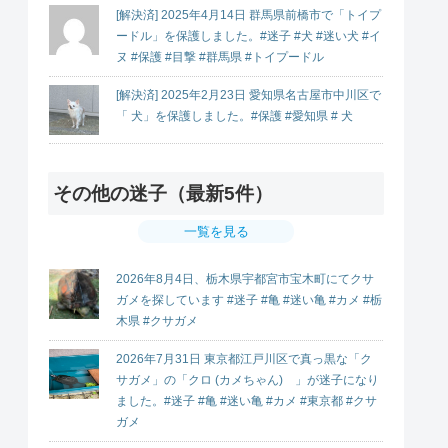
[解決済] 2025年4月14日 群馬県前橋市で「トイプ
ードル」を保護しました。#迷子 #犬 #迷い犬 #イ
ヌ #保護 #目撃 #群馬県 #トイプードル
[解決済] 2025年2月23日 愛知県名古屋市中川区で
「 犬」を保護しました。#保護 #愛知県 # 犬
その他の迷子（最新5件）
一覧を見る
2026年8月4日、栃木県宇都宮市宝木町にてクサ
ガメを探しています #迷子 #亀 #迷い亀 #カメ #栃
木県 #クサガメ
2026年7月31日 東京都江戸川区で真っ黒な「ク
サガメ」の「クロ (カメちゃん) 」が迷子になり
ました。#迷子 #亀 #迷い亀 #カメ #東京都 #クサ
ガメ