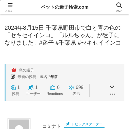
ペットの迷子検索.com
メニュー
検索
2024年8月15日 千葉県野田市で白と青の色の
「セキセイインコ」「ルルちゃん」が迷子に
なりました。#迷子 #千葉県 #セキセイインコ
鳥の迷子
最新の投稿
:
匿名
2年前
1
1
0
699
投稿
ユーザー
Reactions
表示
トピックスターター
コミナト