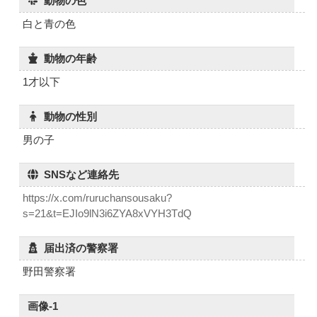
動物の色
白と青の色
動物の年齢
1才以下
動物の性別
男の子
SNSなど連絡先
https://x.com/ruruchansousaku?
s=21&t=EJIo9lN3i6ZYA8xVYH3TdQ
届出済の警察署
野田警察署
画像-1