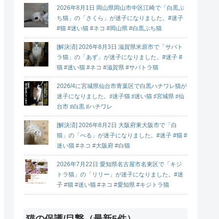
2026年8月1日 岡山県岡山市中区江崎で「白黒ぶ
ち猫」の「さくら」が迷子になりました。#迷子
#猫 #迷い猫 #ネコ #岡山県 #白黒ぶち猫
[解決済] 2026年8月3日 滋賀県米原市で「サバト
ラ猫」の「あず」が迷子になりました。#迷子 #
猫 #迷い猫 #ネコ #滋賀県 #サバトラ猫
2026/4に宮城県仙台市青葉区で白黒ハチワレ猫が
迷子になりました。♯迷子猫 ♯迷い猫 ♯宮城県 ♯仙
台市 ♯白黒 ♯ハチワレ
[解決済] 2026年8月2日 大阪府東大阪市で「白
猫」の「べる」が迷子になりました。#迷子 #猫 #
迷い猫 #ネコ #大阪府 #白猫
2026年7月22日 愛知県名古屋市名東区で「キジ
トラ猫」の「リリー」が迷子になりました。#迷
子 #猫 #迷い猫 #ネコ #愛知県 #キジトラ猫
猫の保護/目撃（最新5件）