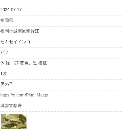
2024-07-17
福岡県
福岡市城南区南片江
セキセイインコ
ピノ
体 緑、頭 黄色、黒 模様
1才
男の子
https://x.com/Pino_Maigo
城南警察署