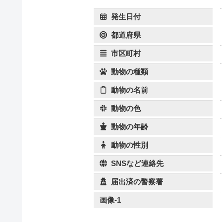
発生日付
都道府県
市区町村
動物の種類
動物の名前
動物の色
動物の年齢
動物の性別
SNSなど連絡先
届出済の警察署
画像-1