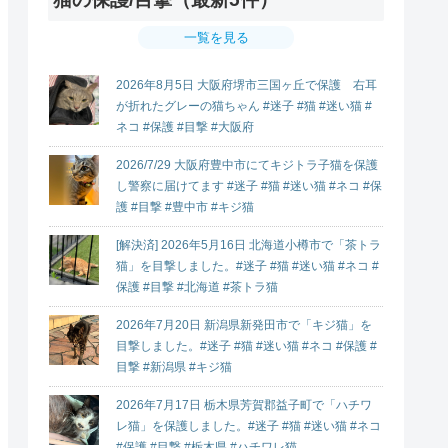
一覧を見る
2026年8月5日 大阪府堺市三国ヶ丘で保護 右耳
が折れたグレーの猫ちゃん #迷子 #猫 #迷い猫 #
ネコ #保護 #目撃 #大阪府
2026/7/29 大阪府豊中市にてキジトラ子猫を保護
し警察に届けてます #迷子 #猫 #迷い猫 #ネコ #保
護 #目撃 #豊中市 #キジ猫
[解決済] 2026年5月16日 北海道小樽市で「茶トラ
猫」を目撃しました。#迷子 #猫 #迷い猫 #ネコ #
保護 #目撃 #北海道 #茶トラ猫
2026年7月20日 新潟県新発田市で「キジ猫」を
目撃しました。#迷子 #猫 #迷い猫 #ネコ #保護 #
目撃 #新潟県 #キジ猫
2026年7月17日 栃木県芳賀郡益子町で「ハチワ
レ猫」を保護しました。#迷子 #猫 #迷い猫 #ネコ
#保護 #目撃 #栃木県 #ハチワレ猫