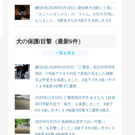
[解決済] 2026年5月19日に愛知県大治町にて黒い
「カニヘンダックス」の「ライム」が行方不明に
なりました。 #愛知 #大治 #迷子犬 #迷い犬 #犬
犬の保護/目撃（最新5件）
一覧を見る
[解決済] 2026年3月30日 『三重県』四日市市羽津
地区、1号線アラキヤ付近で黒色の毛をした雑種
又は甲斐犬を保護しました。#迷子 #犬 #迷い犬 #
イヌ #保護 #目撃 #三重県
2025年11月10日 三重県四日市市 あすなろう鉄道
四日市駅付近で「柴犬」を保護しました。#迷子
#犬 #迷い犬 #イヌ #保護 #目撃 #三重県 #柴犬
2025年5月15日 島根県出雲市で白い可愛い
「犬」を目撃しました。#迷子 #犬 #迷い犬 #イヌ
#保護 #目撃 #島根県 #犬