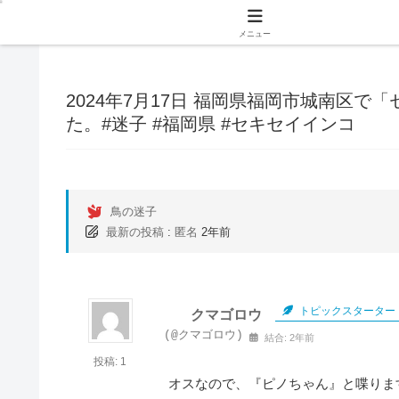
メニュー
2024年7月17日 福岡県福岡市城南区
た。#迷子 #福岡県 #セキセイインコ
鳥の迷子
最新の投稿
:
匿名
2年前
トピックスターター
クマゴロウ
(@クマゴロウ)
結合: 2年前
投稿: 1
オスなので、『ピノちゃん』と喋りま