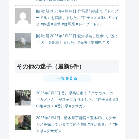
[解決済] 2025年4月14日 群馬県前橋市で「トイプ
ードル」を保護しました。#迷子 #犬 #迷い犬 #イ
ヌ #保護 #目撃 #群馬県 #トイプードル
[解決済] 2025年2月23日 愛知県名古屋市中川区で
「 犬」を保護しました。#保護 #愛知県 # 犬
その他の迷子（最新5件）
一覧を見る
2026年8月2日 香川県高松市で「クサガメ」の
「カメさん」が迷子になりました。#迷子 #亀 #迷
い亀 #カメ #香川県 #クサガメ
2026年8月4日、栃木県宇都宮市宝木町にてクサ
ガメを探しています #迷子 #亀 #迷い亀 #カメ #栃
木県 #クサガメ